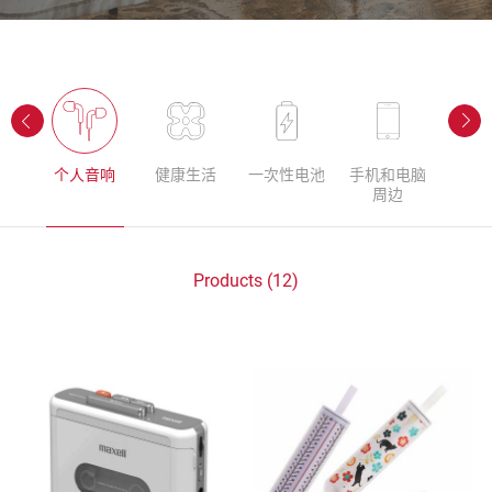
理
个人音响
健康生活
一次性电池
手机和电脑
数据
周边
Products (12)