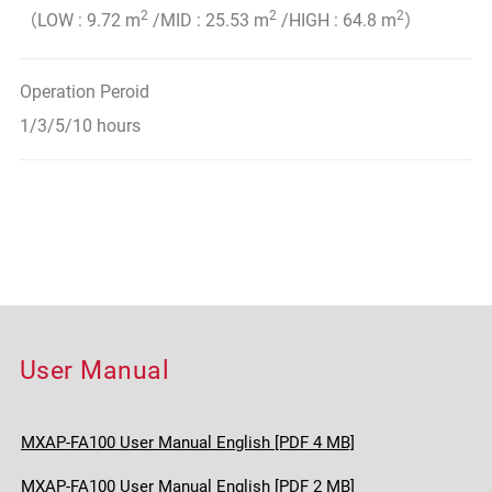
2
2
2
（LOW : 9.72 m
/MID : 25.53 m
/HIGH : 64.8 m
）
Operation Peroid
1/3/5/10 hours
User Manual
MXAP-FA100 User Manual English [PDF 4 MB]
MXAP-FA100 User Manual English [PDF 2 MB]