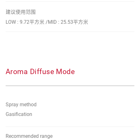
建议使用范围
LOW : 9.72平方米 /MID : 25.53平方米
Aroma Diffuse Mode
Spray method
Gasification
Recommended range