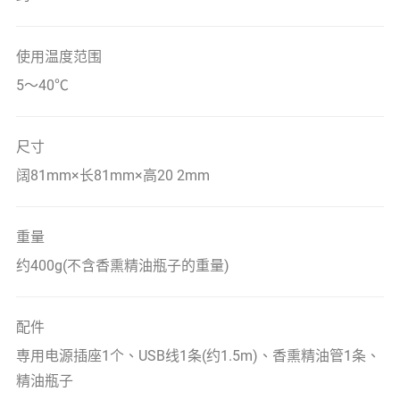
使用温度范围
5～40℃
尺寸
阔81mm×长81mm×高20 2mm
重量
约400g(不含香熏精油瓶子的重量)
配件
専用电源插座1个、USB线1条(约1.5m)、香熏精油管1条、
精油瓶子