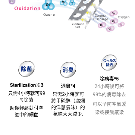
除病毒*5
Sterilization※3
消臭*4
24小時後可將
只需4小時就可99
只需2小時就可
99%的病毒除去
%除菌
將甲硫醇（腐爛
可以予防空氣感
的洋蔥氣味）的
助你輕鬆對付空
染或接觸感染
氣味大大減少.
氣中的細菌